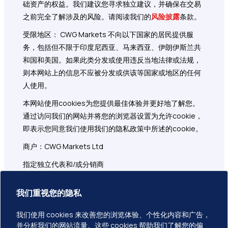
础资产的权益。我们建议您寻求独立建议，并确保在交易
之前完全了解涉及的风险。请阅读我们的
风险披露
条款。
受限地区： CWG Markets 不向以下国家的居民提供服
务，包括但不限于印度尼西亚、马来西亚、伊朗伊斯兰共
和国和美国。如果此类分发或使用违反当地法律或法规，
则本网站上的信息不应被分发或供该等国家或地区的任何
人使用。
本网站使用cookies为您提供最佳体验并更好地了解您。
通过访问我们的网站并将您的浏览器设置为允许cookie，
即表示您同意我们使用我们的隐私政策中所述的cookie。
商户：CWG Markets Ltd
指定独立代表和/或分销商
注册地址：1276 Kumul Highway, Govant Building, 1st
我们重视您的隐私
Floor, Port Vila, Vanuatu
CWG Markets Ltd 负责与本网站相关的营销、分销和客户
我们使用 cookies 来改善您的浏览体验、个性化内容和广告，
并分析我们的网站流量。这些 cookies 帮助我们了解您的偏
支持服务。