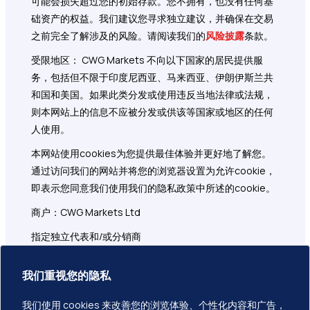
可能会损失超过您的初始存款。您不拥有，也没有任何基
础资产的权益。我们建议您寻求独立建议，并确保在交易
之前完全了解涉及的风险。请阅读我们的
风险披露
条款。
受限地区： CWG Markets 不向以下国家的居民提供服
务，包括但不限于印度尼西亚、马来西亚、伊朗伊斯兰共
和国和美国。如果此类分发或使用违反当地法律或法规，
则本网站上的信息不应被分发或供该等国家或地区的任何
人使用。
本网站使用cookies为您提供最佳体验并更好地了解您。
通过访问我们的网站并将您的浏览器设置为允许cookie，
即表示您同意我们使用我们的隐私政策中所述的cookie。
商户：CWG Markets Ltd
指定独立代表和/或分销商
注册地址：1276 Kumul Highway, Govant Building, 1st
我们重视您的隐私
Floor, Port Vila, Vanuatu
CWG Markets Ltd 负责与本网站相关的营销、分销和客户
我们使用 cookies 来改善您的浏览体验、个性化内容和广告，