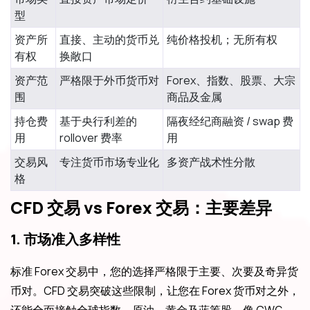
型
资产所
直接、主动的货币兑
纯价格投机；无所有权
有权
换敞口
资产范
严格限于外币货币对
Forex、指数、股票、大宗
围
商品及金属
持仓费
基于央行利差的
隔夜经纪商融资 / swap 费
用
rollover 费率
用
交易风
专注货币市场专业化
多资产战术性分散
格
CFD 交易 vs Forex 交易：主要差异
1. 市场准入多样性
标准 Forex 交易中，您的选择严格限于主要、次要及奇异货
币对。CFD 交易突破这些限制，让您在 Forex 货币对之外，
还能全面接触全球指数、原油、黄金及蓝筹股。像 CWG