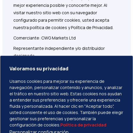
mejor experiencia posible y conocerte mejor. Al
visitar nuestro sitio web con su navegador
configurado para permitir cookies, usted acepta
nuestra política de cookies y Política de Privacidad.
Comerciante: CWG Markets Ltd
Representante independiente y/o distribuidor
designado
Dirección registrada: 1276 Kumul Highway, Govant
Valoramos su privacidad
Building, 1er Piso, Port Vila, Vanuatu
Usamos cookies para mejorar su experiencia de
CWG Markets Ltd es responsable de marketing,
navegación, personalizar contenido y anuncios, y analizar
distribución y servicios de atención al cliente
el tráfico en nuestro sitio web. Estas cookies nos ayudan
relacionados con este sitio web.
a entender sus preferencias y ofrecerle una experiencia
fluida y personalizada. Al hacer clic en "Aceptar todo",
usted consiente el uso de cookies. También puede elegir
gestionar sus preferencias y personalizar la
configuración de cookies.
Política de privacidad
Personalizar configuración