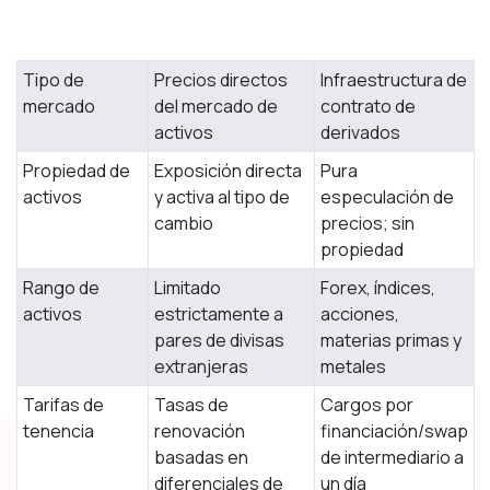
Mercado Forex al
Contratos CFD de
Característica
contado
Forex
Tipo de
Precios directos
Infraestructura de
mercado
del mercado de
contrato de
activos
derivados
Propiedad de
Exposición directa
Pura
activos
y activa al tipo de
especulación de
cambio
precios; sin
propiedad
Rango de
Limitado
Forex, índices,
activos
estrictamente a
acciones,
pares de divisas
materias primas y
extranjeras
metales
Tarifas de
Tasas de
Cargos por
tenencia
renovación
financiación/swap
basadas en
de intermediario a
diferenciales de
un día