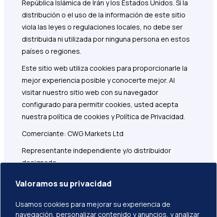
República Islámica de Irán y los Estados Unidos. Si la
distribución o el uso de la información de este sitio
viola las leyes o regulaciones locales, no debe ser
distribuida ni utilizada por ninguna persona en estos
países o regiones.
Este sitio web utiliza cookies para proporcionarle la
mejor experiencia posible y conocerte mejor. Al
visitar nuestro sitio web con su navegador
configurado para permitir cookies, usted acepta
nuestra política de cookies y Política de Privacidad.
Comerciante: CWG Markets Ltd
Representante independiente y/o distribuidor
designado
Dirección registrada: 1276 Kumul Highway, Govant
Valoramos su privacidad
Building, 1er Piso, Port Vila, Vanuatu
Usamos cookies para mejorar su experiencia de
CWG Markets Ltd es responsable de marketing,
navegación, personalizar contenido y anuncios, y analizar