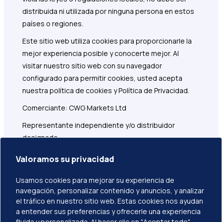
distribuida ni utilizada por ninguna persona en estos
países o regiones.
Este sitio web utiliza cookies para proporcionarle la
mejor experiencia posible y conocerte mejor. Al
visitar nuestro sitio web con su navegador
configurado para permitir cookies, usted acepta
nuestra política de cookies y Política de Privacidad.
Comerciante: CWG Markets Ltd
Representante independiente y/o distribuidor
designado
Dirección registrada: 1276 Kumul Highway, Govant
Valoramos su privacidad
Building, 1er Piso, Port Vila, Vanuatu
Usamos cookies para mejorar su experiencia de
CWG Markets Ltd es responsable de marketing,
navegación, personalizar contenido y anuncios, y analizar
distribución y servicios de atención al cliente
el tráfico en nuestro sitio web. Estas cookies nos ayudan
relacionados con este sitio web.
a entender sus preferencias y ofrecerle una experiencia
fluida y personalizada. Al hacer clic en "Aceptar todo",