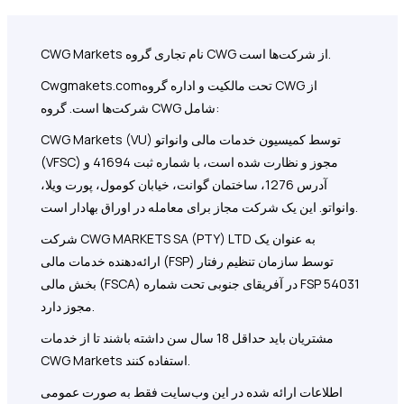
CWG Markets نام تجاری گروه CWG از شرکت‌ها است.
تحت مالکیت و اداره گروه CWG از
Cwgmakets.com
شرکت‌ها است. گروه CWG شامل:
CWG Markets (VU) توسط کمیسیون خدمات مالی وانواتو
(VFSC) مجوز و نظارت شده است، با شماره ثبت 41694 و
آدرس 1276، ساختمان گوانت، خیابان کومول، پورت ویلا،
وانواتو. این یک شرکت مجاز برای معامله در اوراق بهادار است.
شرکت CWG MARKETS SA (PTY) LTD به عنوان یک
ارائه‌دهنده خدمات مالی (FSP) توسط سازمان تنظیم رفتار
بخش مالی (FSCA) در آفریقای جنوبی تحت شماره FSP 54031
مجوز دارد.
مشتریان باید حداقل 18 سال سن داشته باشند تا از خدمات
CWG Markets استفاده کنند.
اطلاعات ارائه شده در این وب‌سایت فقط به صورت عمومی