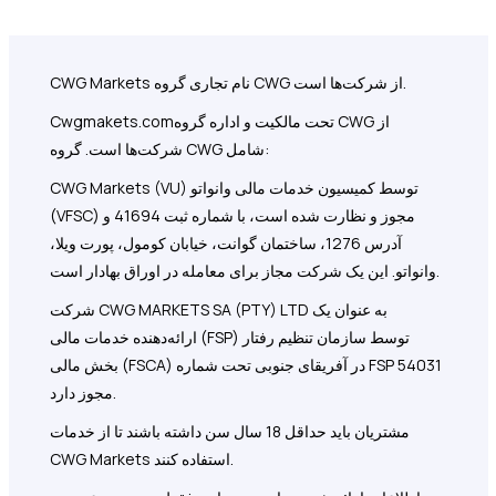
CWG Markets نام تجاری گروه CWG از شرکت‌ها است.
تحت مالکیت و اداره گروه CWG از
Cwgmakets.com
شرکت‌ها است. گروه CWG شامل:
CWG Markets (VU) توسط کمیسیون خدمات مالی وانواتو
(VFSC) مجوز و نظارت شده است، با شماره ثبت 41694 و
آدرس 1276، ساختمان گوانت، خیابان کومول، پورت ویلا،
وانواتو. این یک شرکت مجاز برای معامله در اوراق بهادار است.
شرکت CWG MARKETS SA (PTY) LTD به عنوان یک
ارائه‌دهنده خدمات مالی (FSP) توسط سازمان تنظیم رفتار
بخش مالی (FSCA) در آفریقای جنوبی تحت شماره FSP 54031
مجوز دارد.
مشتریان باید حداقل 18 سال سن داشته باشند تا از خدمات
CWG Markets استفاده کنند.