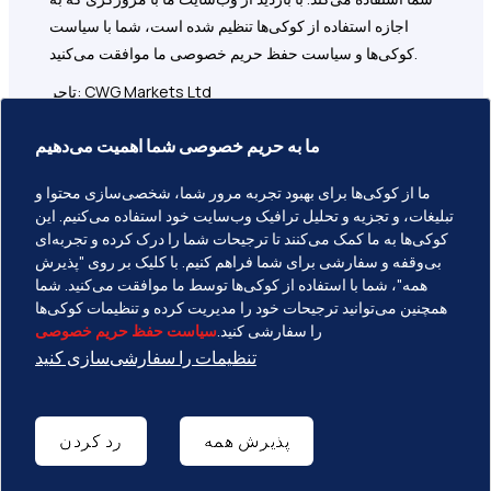
اجازه استفاده از کوکی‌ها تنظیم شده است، شما با سیاست
کوکی‌ها و سیاست حفظ حریم خصوصی ما موافقت می‌کنید.
تاجر: CWG Markets Ltd
نماینده مستقل و/یا توزیع‌کننده منصوب
ما به حریم خصوصی شما اهمیت می‌دهیم
آدرس ثبت‌شده: 1276 Kumul Highway, ساختمان Govant,
ما از کوکی‌ها برای بهبود تجربه مرور شما، شخصی‌سازی محتوا و
طبقه اول، Port Vila، وانواتو
تبلیغات، و تجزیه و تحلیل ترافیک وب‌سایت خود استفاده می‌کنیم. این
CWG Markets Ltd مسئول بازاریابی، توزیع و خدمات پشتیبانی
کوکی‌ها به ما کمک می‌کنند تا ترجیحات شما را درک کرده و تجربه‌ای
بی‌وقفه و سفارشی برای شما فراهم کنیم. با کلیک بر روی "پذیرش
مشتریان مرتبط با این وب‌سایت است.
همه"، شما با استفاده از کوکی‌ها توسط ما موافقت می‌کنید. شما
همچنین می‌توانید ترجیحات خود را مدیریت کرده و تنظیمات کوکی‌ها
را سفارشی کنید.
سیاست حفظ حریم خصوصی
تنظیمات را سفارشی‌سازی کنید
کپی‌رایت © 2026 CWG Markets کلیه حقوق محفوظ است
پذیرش همه
رد کردن
سیاست حفظ حریم خصوصی
شرایط خدمات