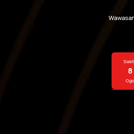
Wawasan 
Sab
8
Og
Penafian: