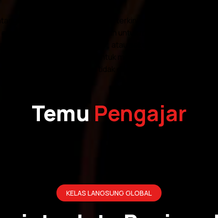
gkan dalam webinar ini tepat, terkini, atau lengkap, dan ti
atau sebaliknya—tidak bertujuan untuk menjadi cadangan, ta
nstrumen kewangan, produk, atau sekuriti, dan tidak boleh di
 Penonton sangat digalakkan untuk mendapatkan nasihat ke
gedaran semula bahan ini tidak dibenarkan tanpa persetujua
Temu
Pengajar
KELAS LANGSUNG GLOBAL