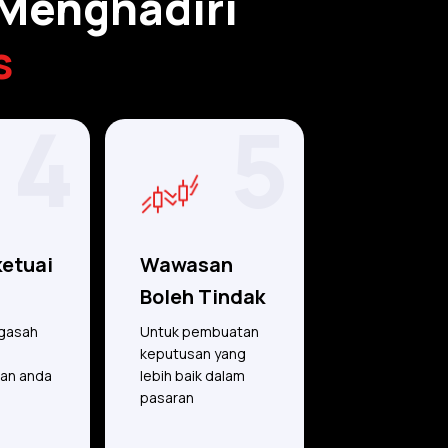
 Menghadiri
s
4
5
ketuai
Wawasan
Boleh Tindak
gasah
Untuk pembuatan
keputusan yang
an anda
lebih baik dalam
pasaran