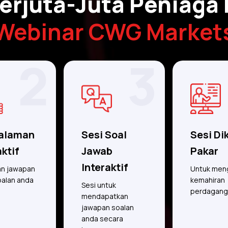
rjuta-Juta Peniaga
Webinar CWG Market
2
3
alaman
Sesi Soal
Sesi Di
aktif
Jawab
Pakar
Interaktif
n jawapan
Untuk men
oalan anda
kemahiran
Sesi untuk
perdagang
mendapatkan
jawapan soalan
anda secara