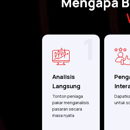
Mengapa Be
1
Analisis
Peng
Langsung
Inter
Tonton peniaga
Dapatka
pakar menganalisis
untuk s
pasaran secara
masa nyata