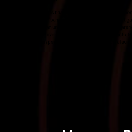
CWG Markets tidak menjamin maklumat yang dibentan
disediakan—sama ada bersumber dari pihak ketiga 
permohonan untuk membeli atau menjual sebarang i
dalam sebarang strategi perdagangan tertentu.
keputusan pelaburan. Pengeluaran semula atau pen