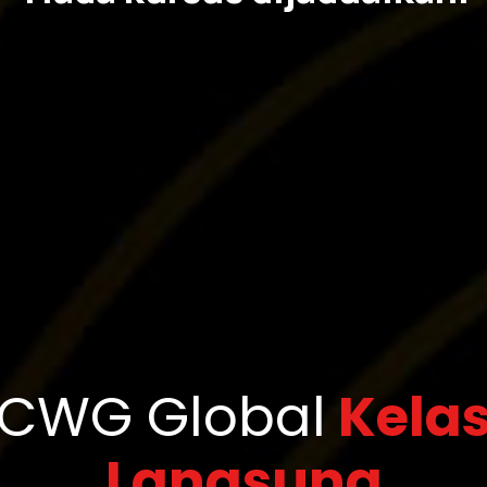
CWG Global
Kela
Langsung