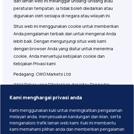
dari laman web ini melanggar undang-undang atau
peraturan tempatan, ia tidak boleh diedarkan atau
digunakan oleh sesiapa di negara atau wilayah ini.
Situs web ini menggunakan cookie untuk memberikan
Anda pengalaman terbaik dan untuk mengenal Anda
lebih baik. Dengan mengunjungi situs web kami
dengan browser Anda yang diatur untuk menerima
cookie, Anda menyetujui kebijakan cookie dan
Kebijakan Privasi kami
Pedagang: CWG Markets Ltd
Wakil Bebas yang Ditetapkan dan/atau Pengedar
Alamat Didaftarkan: 1276 Kumul Highway, Bangunan
Kami menghargai privasi anda
Govant, Tingkat 1, Port Vila, Vanuatu
Kami menggunakan kuki untuk meningkatkan pengalaman
CWG Markets Ltd bertanggungjawab ke atas
melayari anda, menyesuaikan kandungan dan iklan, serta
pemasaran, pengedaran, dan perkhidmatan
menganalisis trafik laman web kami. Kuki ini membantu
sokongan pelanggan yang berkaitan dengan laman
kami memahami pilihan anda dan memberikan pengalaman