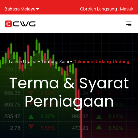
Bahasa Melayu
Obrolan Langsung
Masuk
Laman Utama
Tentang Kami
Dokumen Undang-Undang
Terma & Syarat
Perniagaan