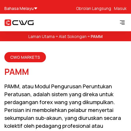
Bahasa Melayu
Obrolan Langsung
Masuk
Laman Utama
Alat Sokongan
PAMM
CWG MARKETS
PAMM
PAMM, atau Modul Pengurusan Peruntukan
Peratusan, adalah sistem yang direka untuk
perdagangan forex wang yang dikumpulkan.
Perisian ini membolehkan pelabur menyertai
sekumpulan sub-akaun, yang diuruskan secara
kolektif oleh pedagang profesional atau