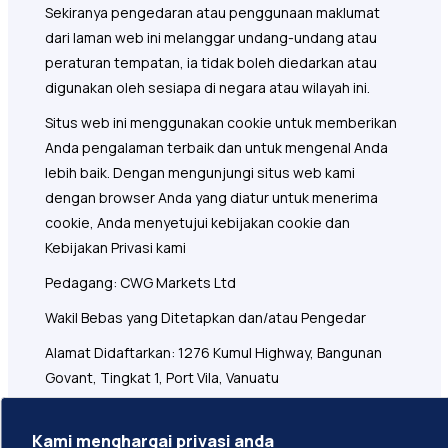
Sekiranya pengedaran atau penggunaan maklumat
dari laman web ini melanggar undang-undang atau
peraturan tempatan, ia tidak boleh diedarkan atau
digunakan oleh sesiapa di negara atau wilayah ini.
Situs web ini menggunakan cookie untuk memberikan
Anda pengalaman terbaik dan untuk mengenal Anda
lebih baik. Dengan mengunjungi situs web kami
dengan browser Anda yang diatur untuk menerima
cookie, Anda menyetujui kebijakan cookie dan
Kebijakan Privasi kami
Pedagang: CWG Markets Ltd
Wakil Bebas yang Ditetapkan dan/atau Pengedar
Alamat Didaftarkan: 1276 Kumul Highway, Bangunan
Govant, Tingkat 1, Port Vila, Vanuatu
CWG Markets Ltd bertanggungjawab ke atas
pemasaran, pengedaran, dan perkhidmatan
Kami menghargai privasi anda