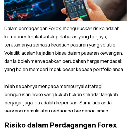
Dalam perdagangan Forex, menguruskan risiko adalah
komponen kritikal untuk pelaburan yang berjaya,
terutamanya semasa keadaan pasaran yang volatile.
Volatiliti adalah kejadian biasa dalam pasaran kewangan,
dan ia boleh menyebabkan perubahan harga mendadak
yang boleh memberi impak besar kepada portfolio anda.
Inilah sebabnya mengapa mempunyai strategi
pengurusan risiko yang kukuh bukan sekadar langkah
berjaga-jaga—ia adalah keperluan. Sama ada anda
seorang pemula atau pedagang berpengalaman,
memahami dan mengaplikasikan teknik pengurusan risiko
Risiko dalam Perdagangan Forex
yang berkesan boleh melindungi modal anda dan