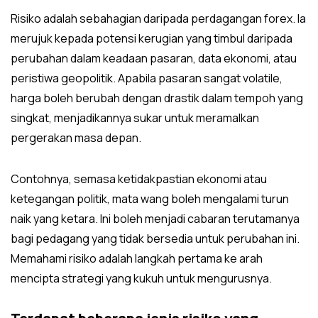
meningkatkan peluang kejayaan anda semasa masa yang
Risiko adalah sebahagian daripada perdagangan forex. Ia
tidak pasti.
merujuk kepada potensi kerugian yang timbul daripada
perubahan dalam keadaan pasaran, data ekonomi, atau
Di CWG Markets, kami memahami bahawa turun naik
peristiwa geopolitik. Apabila pasaran sangat volatile,
pasaran boleh menegangkan, tetapi dengan strategi
harga boleh berubah dengan drastik dalam tempoh yang
yang betul, anda boleh mengurangkan potensi kerugian
singkat, menjadikannya sukar untuk meramalkan
sambil meletakkan diri anda untuk memperoleh
pergerakan masa depan.
keuntungan pada masa hadapan. Teruskan membaca
untuk mengetahui pelbagai strategi dan teknik
Contohnya, semasa ketidakpastian ekonomi atau
pengurusan risiko yang boleh membantu anda melindungi
ketegangan politik, mata wang boleh mengalami turun
portfolio anda dalam pasaran yang volatile.
naik yang ketara. Ini boleh menjadi cabaran terutamanya
bagi pedagang yang tidak bersedia untuk perubahan ini.
Memahami risiko adalah langkah pertama ke arah
mencipta strategi yang kukuh untuk mengurusnya.