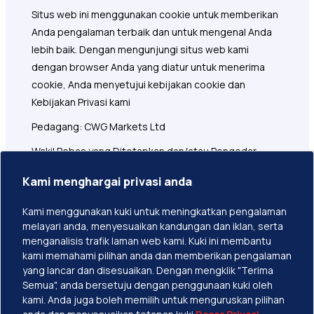
Situs web ini menggunakan cookie untuk memberikan
Anda pengalaman terbaik dan untuk mengenal Anda
lebih baik. Dengan mengunjungi situs web kami
dengan browser Anda yang diatur untuk menerima
cookie, Anda menyetujui kebijakan cookie dan
Kebijakan Privasi kami
Pedagang: CWG Markets Ltd
Wakil Bebas yang Ditetapkan dan/atau Pengedar
Alamat Didaftarkan: 1276 Kumul Highway, Bangunan
Kami menghargai privasi anda
Govant, Tingkat 1, Port Vila, Vanuatu
Kami menggunakan kuki untuk meningkatkan pengalaman
CWG Markets Ltd bertanggungjawab ke atas
melayari anda, menyesuaikan kandungan dan iklan, serta
pemasaran, pengedaran, dan perkhidmatan
menganalisis trafik laman web kami. Kuki ini membantu
sokongan pelanggan yang berkaitan dengan laman
kami memahami pilihan anda dan memberikan pengalaman
yang lancar dan disesuaikan. Dengan mengklik "Terima
web ini.
Semua", anda bersetuju dengan penggunaan kuki oleh
kami. Anda juga boleh memilih untuk menguruskan pilihan