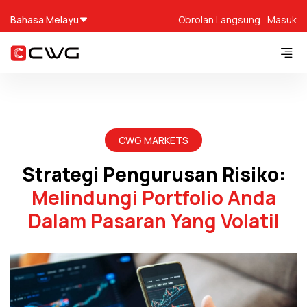
Bahasa Melayu
Obrolan Langsung
Masuk
CWG MARKETS
Strategi Pengurusan Risiko:
Melindungi Portfolio Anda
Dalam Pasaran Yang Volatil