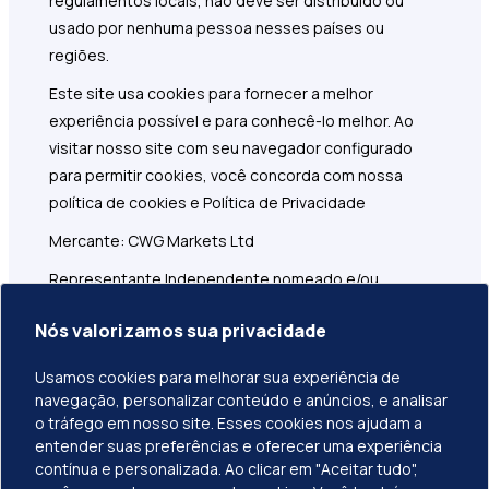
regulamentos locais, não deve ser distribuído ou
usado por nenhuma pessoa nesses países ou
regiões.
Este site usa cookies para fornecer a melhor
experiência possível e para conhecê-lo melhor. Ao
visitar nosso site com seu navegador configurado
para permitir cookies, você concorda com nossa
política de cookies e Política de Privacidade
Mercante: CWG Markets Ltd
Representante Independente nomeado e/ou
Distribuidor
Nós valorizamos sua privacidade
Endereço Registrado: 1276 Kumul Highway, Govant
Building, 1º Andar, Port Vila, Vanuatu
Usamos cookies para melhorar sua experiência de
navegação, personalizar conteúdo e anúncios, e analisar
CWG Markets Ltd é responsável pelo marketing,
o tráfego em nosso site. Esses cookies nos ajudam a
distribuição e serviços de atendimento ao cliente
entender suas preferências e oferecer uma experiência
relacionados a este site.
contínua e personalizada. Ao clicar em "Aceitar tudo",