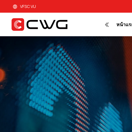
VFSC VU
หน้าแร