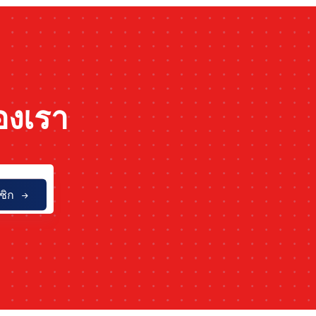
องเรา
ชิก