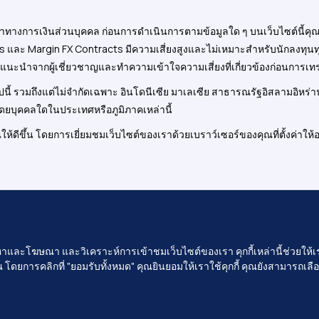
คำแนะนำทางการเงินส่วนบุคคล ก่อนการดำเนินการตามข้อมูลใด ๆ บนเว็บไซต์น
 Margin FX Contracts มีความเสี่ยงสูงและไม่เหมาะสำหรับนักลงทุนทุกรา
แนะนำจากผู้เชี่ยวชาญและทำความเข้าใจความเสี่ยงที่เกี่ยวข้องก่อนการเ
ต่อไปนี้ รวมถึงแต่ไม่จำกัดเฉพาะ อินโดนีเซีย มาเลเซีย สาธารณรัฐอิสลามอิห
้โดยบุคคลใดในประเทศหรือภูมิภาคเหล่านี้
ู้จักคุณให้ดีขึ้น โดยการเยี่ยมชมเว็บไซต์ของเราด้วยเบราว์เซอร์ของคุณที่ตั้ง
rt Vila, Vanuatu
้อหาและโฆษณา และวิเคราะห์การเข้าชมเว็บไซต์ของเรา คุกกี้เหล่านี้ช่วยใ
ุนลูกค้าที่เกี่ยวข้องกับเว็บไซต์นี้
ดยการคลิกที่ "ยอมรับทั้งหมด" คุณยินยอมให้เราใช้คุกกี้ คุณยังสามารถเ