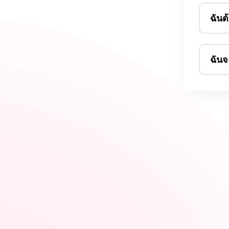
ฉันต
ฉันจ