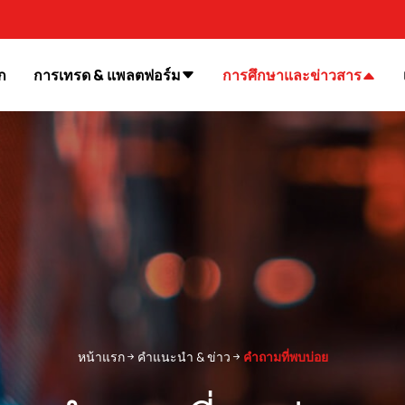
ก
การเทรด & แพลตฟอร์ม
การศึกษาและข่าวสาร
หน้าแรก
คำแนะนำ
&
ข่าว
คำถามที่พบบ่อย