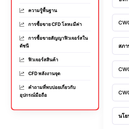
ความรู้พื้นฐาน
CWG 
การซื้อขาย CFD โลหะมีค่า
การซื้อขายสัญญาฟิวเจอร์สใน
สภา
ดัชนี
ฟิวเจอร์สสินค้า
CWG 
CFD พลังงานจุด
คำถามที่พบบ่อยเกี่ยวกับ
CWG 
อุปกรณ์มือถือ
นโย