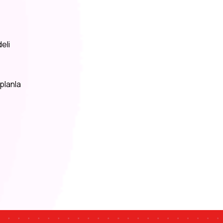
eli
 planla