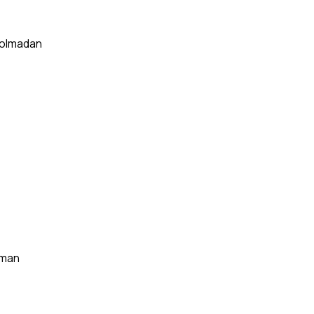
m olmadan
zaman