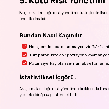
5. Kötü Risk Yönetimi
Birçok trader doğru risk yönetimi stratejileri kulla
öncelik olmalıdır.
Bundan Nasıl Kaçınılır
Her işlemde ticaret sermayenizin %1-2'sini 
Tüm paranızı tek bir pozisyona koymak yerin
Potansiyel kayıpları sınırlamak ve fonlarınız
İstatistiksel İçgörü:
Araştırmalar, doğru risk yönetimi tekniklerini kullan
yüksek olduğunu göstermektedir.