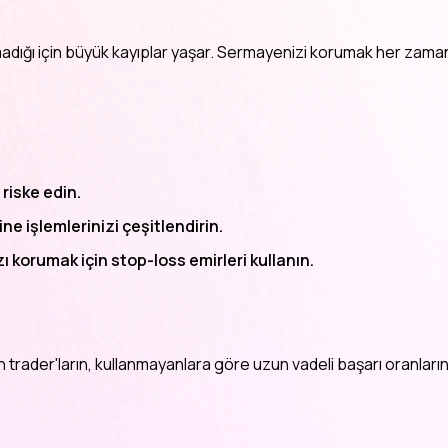
nmadığı için büyük kayıplar yaşar. Sermayenizi korumak her zaman
riske edin.
e işlemlerinizi çeşitlendirin.
ı korumak için stop-loss emirleri kullanın.
an trader'ların, kullanmayanlara göre uzun vadeli başarı oranları