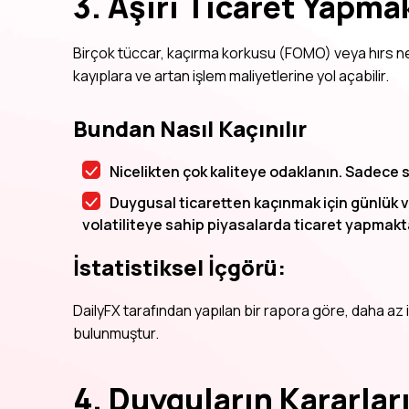
3. Aşırı Ticaret Yapma
Birçok tüccar, kaçırma korkusu (FOMO) veya hırs ned
kayıplara ve artan işlem maliyetlerine yol açabilir.
Bundan Nasıl Kaçınılır
Nicelikten çok kaliteye odaklanın. Sadece st
Duygusal ticaretten kaçınmak için günlük vey
volatiliteye sahip piyasalarda ticaret yapmakt
İstatistiksel İçgörü:
DailyFX tarafından yapılan bir rapora göre, daha az i
bulunmuştur.
4. Duyguların Kararlar