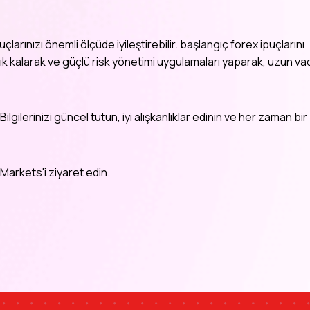
larınızı önemli ölçüde iyileştirebilir.
başlangıç forex ipuçlarını
ık kalarak ve güçlü risk yönetimi uygulamaları yaparak, uzun vad
ilgilerinizi güncel tutun, iyi alışkanlıklar edinin ve her zaman bir
arkets'i ziyaret edin.