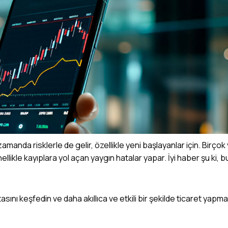
amanda risklerle de gelir, özellikle yeni başlayanlar için. Birçok
likle kayıplara yol açan yaygın hatalar yapar. İyi haber şu ki, b
asını keşfedin ve daha akıllıca ve etkili bir şekilde ticaret yapm