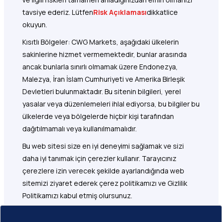
tavsiye ederiz. Lütfen
Risk Açıklaması
dikkatlice
okuyun.
Kısıtlı Bölgeler: CWG Markets, aşağıdaki ülkelerin
sakinlerine hizmet vermemektedir, bunlar arasında
ancak bunlarla sınırlı olmamak üzere Endonezya,
Malezya, İran İslam Cumhuriyeti ve Amerika Birleşik
Devletleri bulunmaktadır. Bu sitenin bilgileri, yerel
yasalar veya düzenlemeleri ihlal ediyorsa, bu bilgiler bu
ülkelerde veya bölgelerde hiçbir kişi tarafından
dağıtılmamalı veya kullanılmamalıdır.
Bu web sitesi size en iyi deneyimi sağlamak ve sizi
daha iyi tanımak için çerezler kullanır. Tarayıcınız
çerezlere izin verecek şekilde ayarlandığında web
sitemizi ziyaret ederek çerez politikamızı ve Gizlilik
Politikamızı kabul etmiş olursunuz.
Tüccar: CWG Markets Ltd