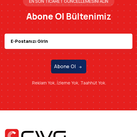
EN SON TICARET GÜNCELLEMESINI ALIN
Abone Ol
Bültenimiz
Abone Ol
Reklam Yok, İzleme Yok, Taahhüt Yok