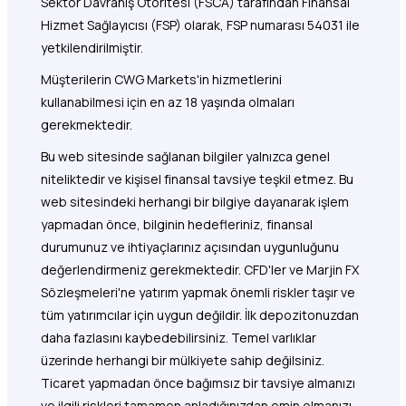
Sektör Davranış Otoritesi (FSCA) tarafından Finansal
Hizmet Sağlayıcısı (FSP) olarak, FSP numarası 54031 ile
yetkilendirilmiştir.
Müşterilerin CWG Markets'in hizmetlerini
kullanabilmesi için en az 18 yaşında olmaları
gerekmektedir.
Bu web sitesinde sağlanan bilgiler yalnızca genel
niteliktedir ve kişisel finansal tavsiye teşkil etmez. Bu
web sitesindeki herhangi bir bilgiye dayanarak işlem
yapmadan önce, bilginin hedefleriniz, finansal
durumunuz ve ihtiyaçlarınız açısından uygunluğunu
değerlendirmeniz gerekmektedir. CFD'ler ve Marjin FX
Sözleşmeleri'ne yatırım yapmak önemli riskler taşır ve
tüm yatırımcılar için uygun değildir. İlk depozitonuzdan
daha fazlasını kaybedebilirsiniz. Temel varlıklar
üzerinde herhangi bir mülkiyete sahip değilsiniz.
Ticaret yapmadan önce bağımsız bir tavsiye almanızı
ve ilgili riskleri tamamen anladığınızdan emin olmanızı