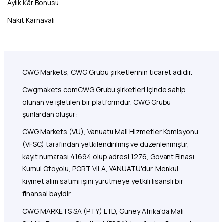
Aylık Kâr Bonusu
Nakit Karnavalı
CWG Markets, CWG Grubu şirketlerinin ticaret adıdır.
Cwgmakets.com
CWG Grubu şirketleri içinde sahip
olunan ve işletilen bir platformdur. CWG Grubu
şunlardan oluşur:
CWG Markets (VU), Vanuatu Mali Hizmetler Komisyonu
(VFSC) tarafından yetkilendirilmiş ve düzenlenmiştir,
kayıt numarası 41694 olup adresi 1276, Govant Binası,
Kumul Otoyolu, PORT VILA, VANUATU'dur. Menkul
kıymet alım satımı işini yürütmeye yetkili lisanslı bir
finansal bayidir.
CWG MARKETS SA (PTY) LTD, Güney Afrika'da Mali