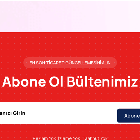
EN SON TICARET GÜNCELLEMESINI ALIN
Abone Ol
Bültenimiz
Abone
Reklam Yok, İzleme Yok, Taahhüt Yok