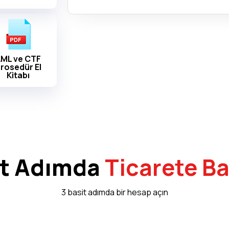
ML ve CTF
rosedür El
Kitabı
it Adımda
Ticarete Ba
3 basit adımda bir hesap açın