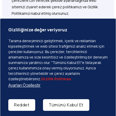
çerezlere izin verecek şekilde ayarlandığında web
sitemizi ziyaret ederek çerez politikamızı ve Gizlilik
Politikamızı kabul etmiş olursunuz.
Tüccar: CWG Markets Ltd
Gizliliğinize değer veriyoruz
Atanmış Bağımsız Temsilci ve/veya Distribütör
Kayıtlı Adres: 1276 Kumul Highway, Govant Building, 1.
Tarama deneyiminizi geliştirmek, içerik ve reklamları
kişiselleştirmek ve web sitesi trafiğimizi analiz etmek için
Kat, Port Vila, Vanuatu
çerezler kullanıyoruz. Bu çerezler, tercihlerinizi
CWG Markets Ltd, bu web sitesiyle ilgili pazarlama,
anlamamıza ve size kesintisiz ve özelleştirilmiş bir deneyim
sunmamıza yardımcı olur. "Tümünü Kabul Et"e tıklayarak
dağıtım ve müşteri destek hizmetlerinden sorumludur.
çerez kullanımımıza onay vermiş oluyorsunuz. Ayrıca
tercihlerinizi yönetebilir ve çerez ayarlarını
özelleştirebilirsiniz.
Gizlilik Politikası
Ayarları Özelleştir
Telif Hakkı © 2026 CWG Markets Tüm Hakları Saklıdır
Reddet
Tümünü Kabul Et
Hizmet Şartları
Gizlilik Politikası