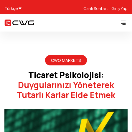
Türkçe
Canlı Sohbet
Giriş Yap
CWG MARKETS
Ticaret Psikolojisi:
Duygularınızı Yöneterek
Tutarlı Karlar Elde Etmek