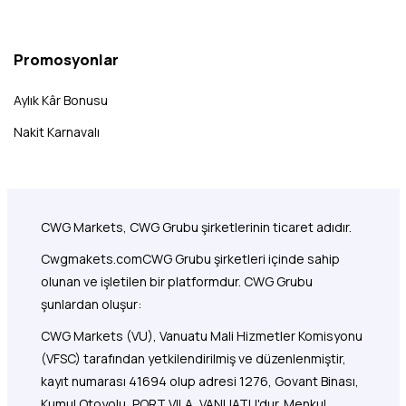
Promosyonlar
Aylık Kâr Bonusu
Nakit Karnavalı
CWG Markets, CWG Grubu şirketlerinin ticaret adıdır.
Cwgmakets.com
CWG Grubu şirketleri içinde sahip
olunan ve işletilen bir platformdur. CWG Grubu
şunlardan oluşur:
CWG Markets (VU), Vanuatu Mali Hizmetler Komisyonu
(VFSC) tarafından yetkilendirilmiş ve düzenlenmiştir,
kayıt numarası 41694 olup adresi 1276, Govant Binası,
Kumul Otoyolu, PORT VILA, VANUATU'dur. Menkul