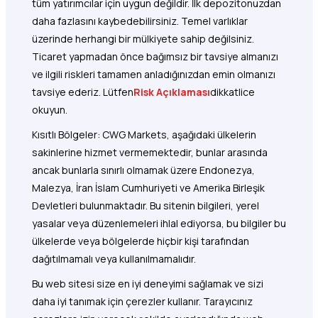
tüm yatırımcılar için uygun değildir. İlk depozitonuzdan
daha fazlasını kaybedebilirsiniz. Temel varlıklar
üzerinde herhangi bir mülkiyete sahip değilsiniz.
Ticaret yapmadan önce bağımsız bir tavsiye almanızı
ve ilgili riskleri tamamen anladığınızdan emin olmanızı
tavsiye ederiz. Lütfen
Risk Açıklaması
dikkatlice
okuyun.
Kısıtlı Bölgeler: CWG Markets, aşağıdaki ülkelerin
sakinlerine hizmet vermemektedir, bunlar arasında
ancak bunlarla sınırlı olmamak üzere Endonezya,
Malezya, İran İslam Cumhuriyeti ve Amerika Birleşik
Devletleri bulunmaktadır. Bu sitenin bilgileri, yerel
yasalar veya düzenlemeleri ihlal ediyorsa, bu bilgiler bu
ülkelerde veya bölgelerde hiçbir kişi tarafından
dağıtılmamalı veya kullanılmamalıdır.
Bu web sitesi size en iyi deneyimi sağlamak ve sizi
daha iyi tanımak için çerezler kullanır. Tarayıcınız