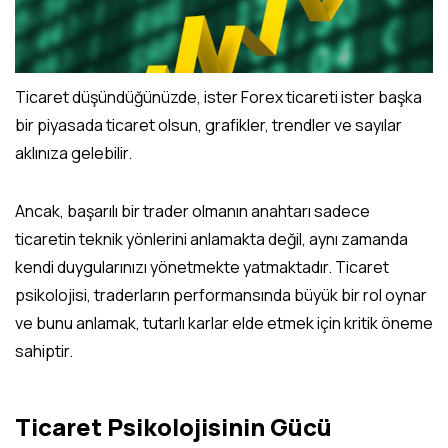
Ticaret düşündüğünüzde, ister Forex ticareti ister başka
bir piyasada ticaret olsun, grafikler, trendler ve sayılar
aklınıza gelebilir.
Ancak, başarılı bir trader olmanın anahtarı sadece
ticaretin teknik yönlerini anlamakta değil, aynı zamanda
kendi duygularınızı yönetmekte yatmaktadır. Ticaret
psikolojisi, traderların performansında büyük bir rol oynar
ve bunu anlamak, tutarlı karlar elde etmek için kritik öneme
sahiptir.
Duygusal kontrolü yönetmenin ve doğru trader
Ticaret Psikolojisinin Gücü
psikolojisini benimsemenin, ticaret disiplininizi ve