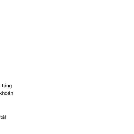
 tảng
 khoản
tài