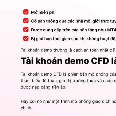
Mở miễn phí
Có sẵn thông qua các nhà môi giới trực tu
Được cung cấp trên các nền tảng như MT
Bị giới hạn thời gian sau khi không hoạt đ
Tài khoản demo thường là cách an toàn nhất để t
Tài khoản demo CFD là
Tài khoản demo CFD là phiên bản mô phỏng của t
thực, biểu đồ thực, giá thị trường thực và chức
được nạp bằng tiền ảo.
Hãy coi nó như một trình mô phỏng giao dịch nơi
chính.