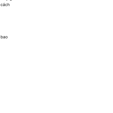
 cách
 bao