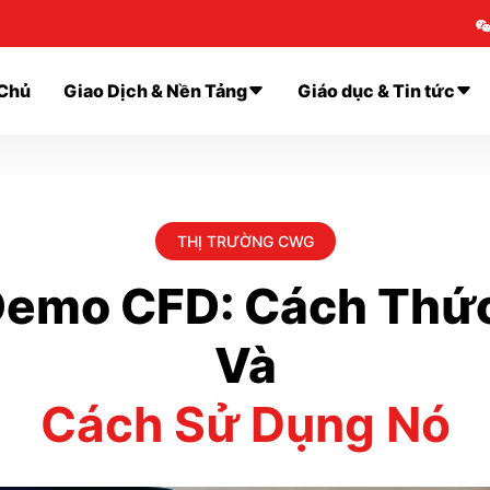
 Chủ
Giao Dịch & Nền Tảng
Giáo dục & Tin tức
THỊ TRƯỜNG CWG
Demo CFD: Cách Thứ
Và
Cách Sử Dụng Nó