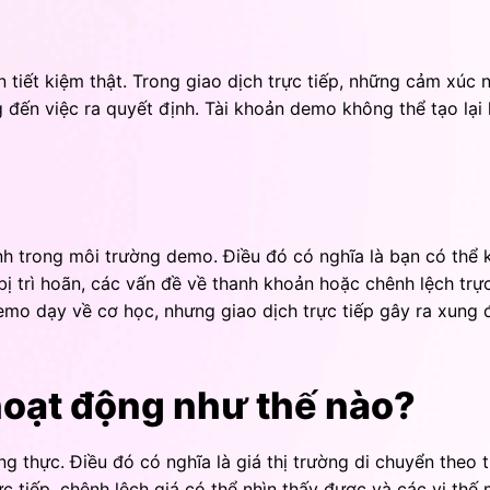
tiết kiệm thật. Trong giao dịch trực tiếp, những cảm xúc 
g đến việc ra quyết định. Tài khoản demo không thể tạo lại
nh trong môi trường demo. Điều đó có nghĩa là bạn có thể
 bị trì hoãn, các vấn đề về thanh khoản hoặc chênh lệch trực
emo dạy về cơ học, nhưng giao dịch trực tiếp gây ra xung 
oạt động như thế nào?
g thực. Điều đó có nghĩa là giá thị trường di chuyển theo t
c tiếp, chênh lệch giá có thể nhìn thấy được và các vị thế