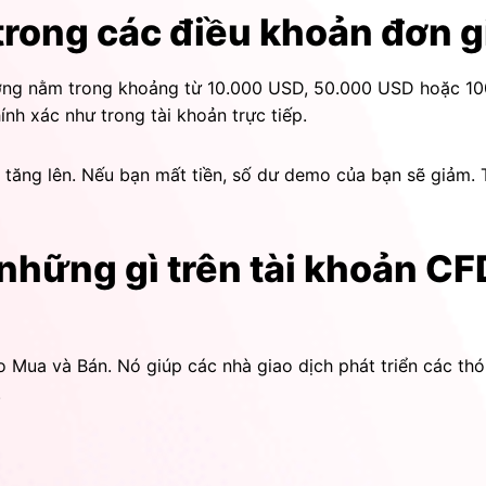
trong các điều khoản đơn g
ờng nằm trong khoảng từ 10.000 USD, 50.000 USD hoặc 10
nh xác như trong tài khoản trực tiếp.
tăng lên. Nếu bạn mất tiền, số dư demo của bạn sẽ giảm. 
những gì trên tài khoản CF
 Mua và Bán. Nó giúp các nhà giao dịch phát triển các thó
.