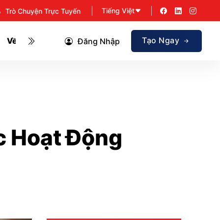
Tiếng Việt
Trò Chuyện Trực Tuyến
Tạo Ngay
Về Chúng Tôi
Khuyến Mãi
Đăng Nhập
c Hoạt Động