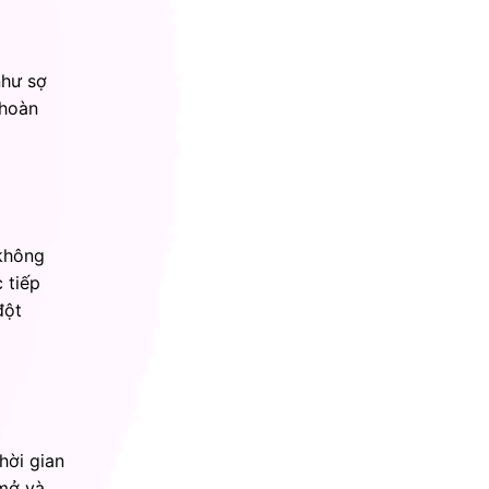
như sợ
 hoàn
 không
 tiếp
đột
hời gian
 mở và