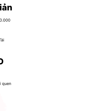
iản
0.000
Tài
D
i quen