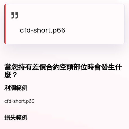
cfd-short.p66
當您持有差價合約空頭部位時會發生什
麼？
利潤範例
cfd-short.p69
損失範例