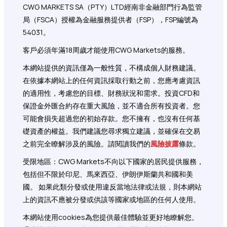
CWG MARKETS SA（PTY）LTD經南非金融部門行為監管
局（FSCA）授權為金融服務提供者（FSP），FSP編號為
54031。
客戶必須年滿18周歲才能使用CWG Markets的服務。
本網站提供的資訊僅為一般性質，不構成個人財務建議。
在依據本網站上的任何資訊採取行動之前，您應考慮資訊
的適用性，考慮您的目標、財務狀況和需求。投資CFD和
保證金外匯合約存在重大風險，並不適合所有投資者。您
可能會損失超過您的初始存款。您不擁有，也沒有任何基
礎資產的權益。我們建議您尋求獨立建議，並確保在交易
之前完全瞭解涉及的風險。請閱讀我們的
風險披露
條款。
受限地區：CWG Markets不向以下國家的居民提供服務，
包括但不限於印尼、馬來西亞、伊朗伊斯蘭共和國和美
國。 如果此類分發或使用違反當地法律或法規，則本網站
上的資訊不應被分發或供該等國家或地區的任何人使用。
本網站使用cookies為您提供最佳體驗並更好地瞭解您。