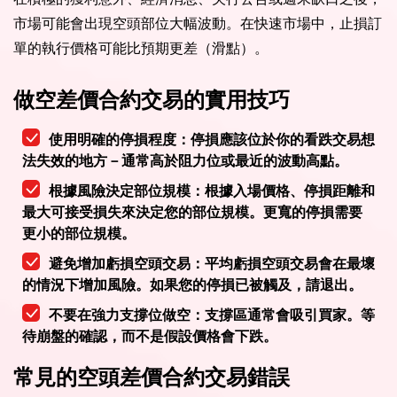
市場可能會出現空頭部位大幅波動。在快速市場中，止損訂
單的執行價格可能比預期更差（滑點）。
做空差價合約交易的實用技巧
使用明確的停損程度：停損應該位於你的看跌交易想
法失效的地方－通常高於阻力位或最近的波動高點。
根據風險決定部位規模：根據入場價格、停損距離和
最大可接受損失來決定您的部位規模。更寬的停損需要
更小的部位規模。
避免增加虧損空頭交易：平均虧損空頭交易會在最壞
的情況下增加風險。如果您的停損已被觸及，請退出。
不要在強力支撐位做空：支撐區通常會吸引買家。等
待崩盤的確認，而不是假設價格會下跌。
常見的空頭差價合約交易錯誤