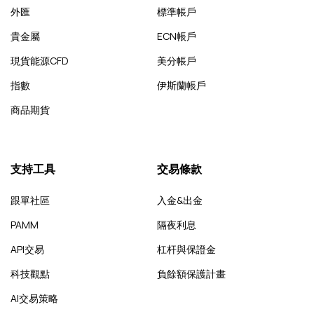
外匯
標準帳戶
貴金屬
ECN帳戶
現貨能源CFD
美分帳戶
指數
伊斯蘭帳戶
商品期貨
支持工具
交易條款
跟單社區
入金&出金
PAMM
隔夜利息
API交易
杠杆與保證金
科技觀點
負餘額保護計畫
AI交易策略