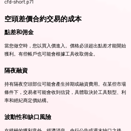
cfd-short.p71
空頭差價合約交易的成本
點差和佣金
當您做空時，您以買入價進入。價格必須超出點差才能開始
獲利。有些帳戶也可能會根據工具收取佣金。
隔夜融資
持有隔夜空頭部位可能會產生掉期或融資費用。在某些市場
條件下，交易者可能會收到信貸，具體取決於工具類型、利
率和經紀商定價結構。
波動性和缺口風險
在積極的獲利意外、經濟消息、央行公告或週末缺口之後，