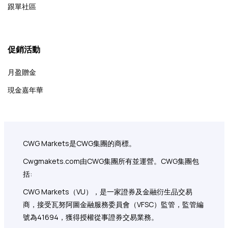
跟單社區
促銷活動
月盈贈金
現金嘉年華
CWG Markets是CWG集團的商標。
Cwgmakets.com
由CWG集團所有並運營。CWG集團包
括:
CWG Markets（VU），是一家證券及金融衍生品交易
商，接受瓦努阿圖金融服務委員會（VFSC）監管，監管編
號為41694，獲得授權從事證券交易業務。