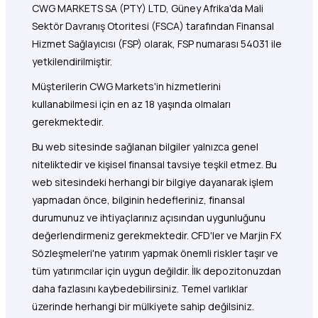
CWG MARKETS SA (PTY) LTD, Güney Afrika'da Mali
Sektör Davranış Otoritesi (FSCA) tarafından Finansal
Hizmet Sağlayıcısı (FSP) olarak, FSP numarası 54031 ile
yetkilendirilmiştir.
Müşterilerin CWG Markets'in hizmetlerini
kullanabilmesi için en az 18 yaşında olmaları
gerekmektedir.
Bu web sitesinde sağlanan bilgiler yalnızca genel
niteliktedir ve kişisel finansal tavsiye teşkil etmez. Bu
web sitesindeki herhangi bir bilgiye dayanarak işlem
yapmadan önce, bilginin hedefleriniz, finansal
durumunuz ve ihtiyaçlarınız açısından uygunluğunu
değerlendirmeniz gerekmektedir. CFD'ler ve Marjin FX
Sözleşmeleri'ne yatırım yapmak önemli riskler taşır ve
tüm yatırımcılar için uygun değildir. İlk depozitonuzdan
daha fazlasını kaybedebilirsiniz. Temel varlıklar
üzerinde herhangi bir mülkiyete sahip değilsiniz.