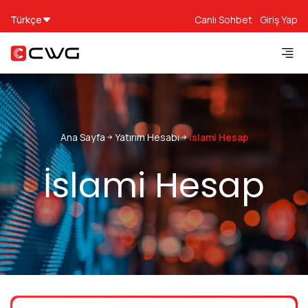
Türkçe
Canlı Sohbet
Giriş Yap
Ana Sayfa
Yatırım Hesabı
İslami Hesap
İslami Hesap