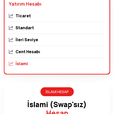
Yatırım Hesabı
Ticaret
Standart
İleri Seviye
Cent Hesabı
İslami
İSLAMI HESAP
İslami (Swap'sız)
Hesap